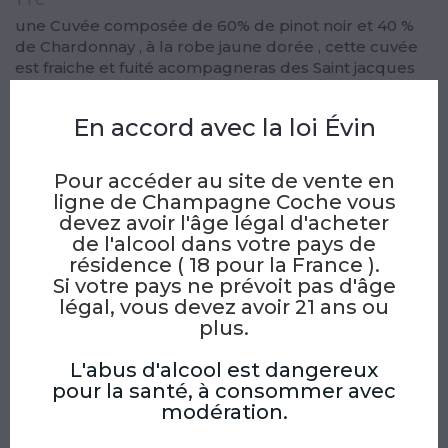
TTC
une Cuvée composée de 60% de pinot noir et 40 %
de Chardonnay , à la robe jaune dorée , cette cuvée
est fraiche et fuité acompagneras des Saint jacques
roti, langoustines grillées , volailles en sauces ou
petits gibiers
En accord avec la loi Évin
Quantité
Pour accéder au site de vente en
AJOUTER AU PANIER
ligne de Champagne Coche vous
devez avoir l'âge légal d'acheter
Partager
Tweet
Pinterest
de l'alcool dans votre pays de
Partager
résidence ( 18 pour la France ).
Si votre pays ne prévoit pas d'âge
Site internet et paiement sécurisé avec
légal, vous devez avoir 21 ans ou
plus.
Certificat SSL
L'abus d'alcool est dangereux
Livraison en France Métropolitaine et à
pour la santé, à consommer avec
l'étranger
modération.